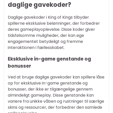
daglige gavekoder?
Daglige gavekoder i King of Kings tilbyder
spillerne eksklusive belønninger, der forbedrer
deres gameplayoplevelse. Disse koder giver
tidsfølsomme muligheder, der kan øge
engagementet betydeligt og fremme
interaktionen i fællesskabet.
Eksklusive in-game genstande og
bonusser
Ved at bruge daglige gavekoder kan spillere låse
op for eksklusive in-game genstande og
bonusser, der ikke er tilgængelige gennem
almindeligt gameplay. Disse genstande kan
variere fra unikke våben og rustninger til særlige
skins og ressourcer, der forbedrer den samlede