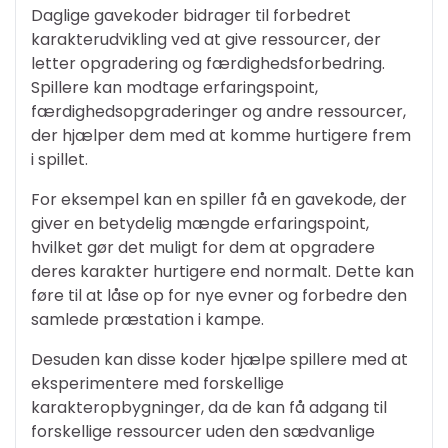
Daglige gavekoder bidrager til forbedret
karakterudvikling ved at give ressourcer, der
letter opgradering og færdighedsforbedring.
Spillere kan modtage erfaringspoint,
færdighedsopgraderinger og andre ressourcer,
der hjælper dem med at komme hurtigere frem
i spillet.
For eksempel kan en spiller få en gavekode, der
giver en betydelig mængde erfaringspoint,
hvilket gør det muligt for dem at opgradere
deres karakter hurtigere end normalt. Dette kan
føre til at låse op for nye evner og forbedre den
samlede præstation i kampe.
Desuden kan disse koder hjælpe spillere med at
eksperimentere med forskellige
karakteropbygninger, da de kan få adgang til
forskellige ressourcer uden den sædvanlige