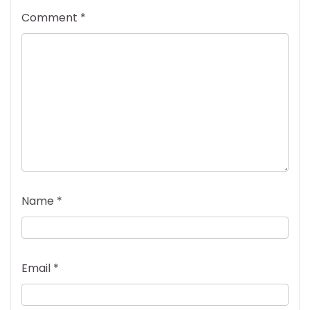
Comment
*
Name
*
Email
*