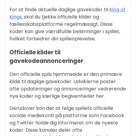
For at finde aktuelle daglige gavekoder til
King of
Kings
, skal du tjekke officielle kilder og
fællesskabsplatforme regelmæssigt. Disse
koder kan give værdifulde belønninger i spillet,
hvilket forbedrer din spilleoplevelse.
Officielle kilder til
gavekodeannonceringer
Den officielle spils hjemmeside er den primære
kilde til daglige gavekoder. Udviklerne poster
ofte opdateringer og annonceringer vedrørende
nye koder og særlige begivenheder her.
Derudover kan det at følge spillets officielle
sociale mediekonti på platforme som Facebook
og Twitter holde dig informeret om de nyeste
koder. Disse kanaler deler ofte