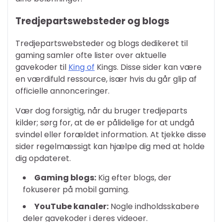
Tredjepartswebsteder og blogs
Tredjepartswebsteder og blogs dedikeret til
gaming samler ofte lister over aktuelle
gavekoder til
King of
Kings. Disse sider kan være
en værdifuld ressource, især hvis du går glip af
officielle annonceringer.
Vær dog forsigtig, når du bruger tredjeparts
kilder; sørg for, at de er pålidelige for at undgå
svindel eller forældet information. At tjekke disse
sider regelmæssigt kan hjælpe dig med at holde
dig opdateret.
Gaming blogs:
Kig efter blogs, der
fokuserer på mobil gaming.
YouTube kanaler:
Nogle indholdsskabere
deler gavekoder i deres videoer.