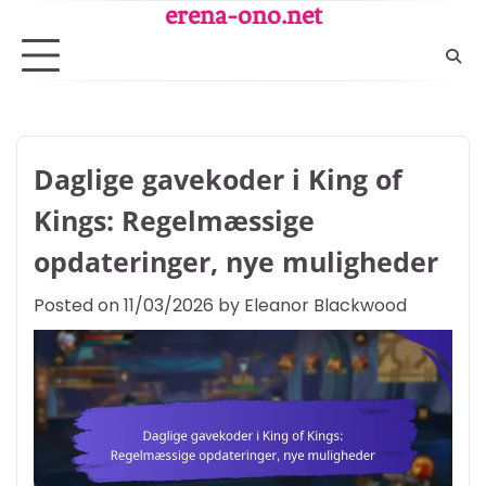
Skip
erena-ono.net
to
content
Daglige gavekoder i King of
Kings: Regelmæssige
opdateringer, nye muligheder
Posted on
11/03/2026
by
Eleanor Blackwood