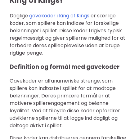
King of Kings?
Daglige
gavekoder i King of Kings
er særlige
koder, som spillere kan indløse for forskellige
belønninger i spillet. Disse koder frigives typisk
regelmæssigt og giver spillerne mulighed for at
forbedre deres spilleoplevelse uden at bruge
rigtige penge.
Definition og formål med gavekoder
Gavekoder er alfanumeriske strenge, som
spillere kan indtaste i spillet for at modtage
belønninger. Deres primære formål er at
motivere spillerengagement og belønne
loyalitet. Ved at tilbyde disse koder opfordrer
udviklerne spillerne til at logge ind dagligt og
deltage aktivt i spillet.
Disse koder kan distribueres gennem forskellige