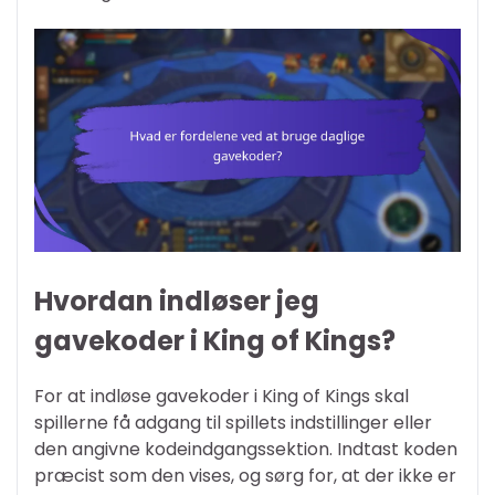
Hvordan indløser jeg
gavekoder i King of Kings?
For at indløse gavekoder i King of Kings skal
spillerne få adgang til spillets indstillinger eller
den angivne kodeindgangssektion. Indtast koden
præcist som den vises, og sørg for, at der ikke er