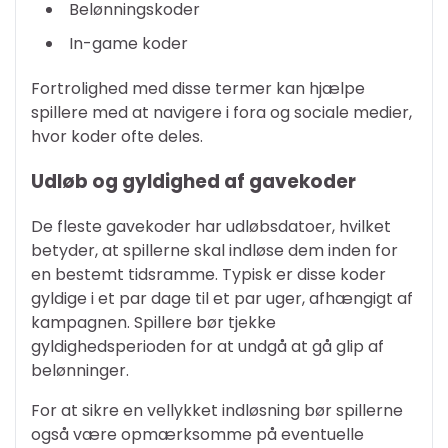
Belønningskoder
In-game koder
Fortrolighed med disse termer kan hjælpe
spillere med at navigere i fora og sociale medier,
hvor koder ofte deles.
Udløb og gyldighed af gavekoder
De fleste gavekoder har udløbsdatoer, hvilket
betyder, at spillerne skal indløse dem inden for
en bestemt tidsramme. Typisk er disse koder
gyldige i et par dage til et par uger, afhængigt af
kampagnen. Spillere bør tjekke
gyldighedsperioden for at undgå at gå glip af
belønninger.
For at sikre en vellykket indløsning bør spillerne
også være opmærksomme på eventuelle