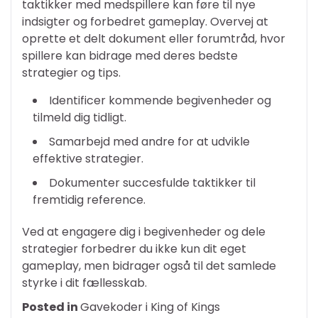
taktikker med medspillere kan føre til nye
indsigter og forbedret gameplay. Overvej at
oprette et delt dokument eller forumtråd, hvor
spillere kan bidrage med deres bedste
strategier og tips.
Identificer kommende begivenheder og
tilmeld dig tidligt.
Samarbejd med andre for at udvikle
effektive strategier.
Dokumenter succesfulde taktikker til
fremtidig reference.
Ved at engagere dig i begivenheder og dele
strategier forbedrer du ikke kun dit eget
gameplay, men bidrager også til det samlede
styrke i dit fællesskab.
Posted in
Gavekoder i King of Kings