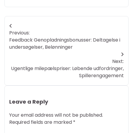
Post
Previous:
navigation
Feedback Genopladningsbonusser: Deltagelse i
undersøgelser, Belønninger
Next:
Ugentlige milepælspriser: Løbende udfordringer,
Spillerengagement
Leave a Reply
Your email address will not be published.
Required fields are marked
*