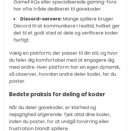
GameFAQs eller specialiserede gaming-fora
har ofte tråde dedikeret til gavekoder.
Discord-servere:
Mange spillere bruger
Discord til at kommunikere i realtid, hvilket gør
det til et godt sted at dele og verificere koder
hurtigt.
Vælg en platform, der passer til din stil, og hvor
du føler dig komfortabel med at engagere dig
med andre. Hver platform har sin egen dynamik,
så observer, hvordan andre deler koder, før du
poster.
Bedste praksis for deling af koder
Når du deler gavekoder, er klarhed og
nøjagtighed afgørende. Tjek altid dine koder,
inden du poster, for at undgå forvirring eller
frustration blandt spillere.