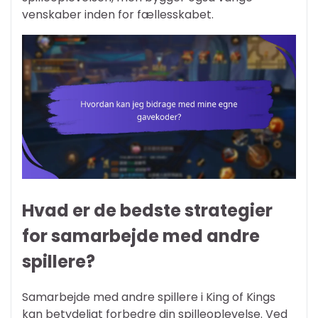
venskaber inden for fællesskabet.
Hvad er de bedste strategier
for samarbejde med andre
spillere?
Samarbejde med andre spillere i King of Kings
kan betydeligt forbedre din spilleoplevelse. Ved