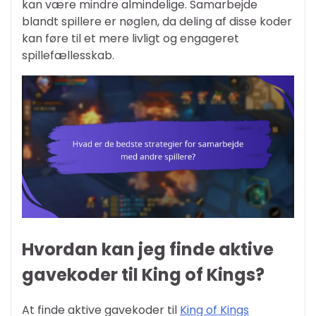
kan være mindre almindelige. Samarbejde
blandt spillere er nøglen, da deling af disse koder
kan føre til et mere livligt og engageret
spillefællesskab.
Hvordan kan jeg finde aktive
gavekoder til King of Kings?
At finde aktive gavekoder til
King of Kings