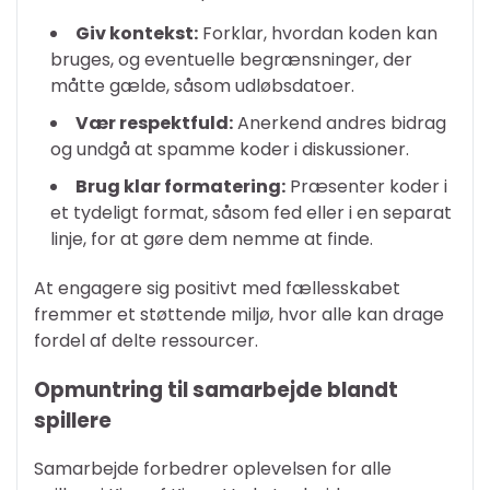
Giv kontekst:
Forklar, hvordan koden kan
bruges, og eventuelle begrænsninger, der
måtte gælde, såsom udløbsdatoer.
Vær respektfuld:
Anerkend andres bidrag
og undgå at spamme koder i diskussioner.
Brug klar formatering:
Præsenter koder i
et tydeligt format, såsom fed eller i en separat
linje, for at gøre dem nemme at finde.
At engagere sig positivt med fællesskabet
fremmer et støttende miljø, hvor alle kan drage
fordel af delte ressourcer.
Opmuntring til samarbejde blandt
spillere
Samarbejde forbedrer oplevelsen for alle