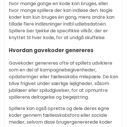
hvor mange gange en kode kan bruges, eller
hvor mange spillere der kan indløse den. Nogle
koder kan kun bruges én gang, mens andre kan
tillade flere indløsninger indtil udløbsdatoen.
Spillere bør tjekke de specifikke vilkår, der er
knyttet til hver kode, for at undgå skuffelse.
Hvordan gavekoder genereres
Gavekoder genereres ofte af spillets udviklere
som en del af kampagnebegivenheder,
opdateringer eller fællesskabs milepæle. De kan
blive frigivet under særlige lejligheder, såsom
jubilæer eller spiludgivelser, for at opmuntre
spillerens deltagelse og begejstring.
Spillere kan også oprette og dele deres egne
koder gennem fællesskabsfora eller sociale
medier, selvom disse brugergenererede koder