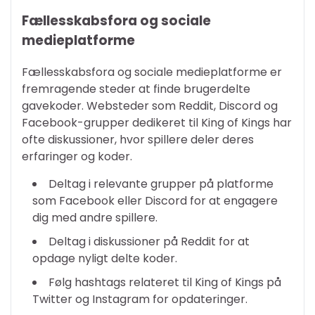
Fællesskabsfora og sociale
medieplatforme
Fællesskabsfora og sociale medieplatforme er
fremragende steder at finde brugerdelte
gavekoder. Websteder som Reddit, Discord og
Facebook-grupper dedikeret til King of Kings har
ofte diskussioner, hvor spillere deler deres
erfaringer og koder.
Deltag i relevante grupper på platforme
som Facebook eller Discord for at engagere
dig med andre spillere.
Deltag i diskussioner på Reddit for at
opdage nyligt delte koder.
Følg hashtags relateret til King of Kings på
Twitter og Instagram for opdateringer.