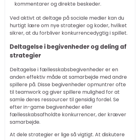
kommentarer og direkte beskeder.
Ved aktivt at deltage på sociale medier kan du
hurtigt lære om nye strategier og koder, hvilket
sikrer, at du forbliver konkurrencedygtig i spillet.
Deltagelse i begivenheder og deling af
strategier
Deltagelse i fællesskabsbegivenheder er en
anden effektiv måde at samarbejde med andre
spillere på. Disse begivenheder opmuntrer ofte
til teamwork og giver spillere mulighed for at
samle deres ressourcer til gensidig fordel. Se
efter in-game begivenheder eller
fællesskabsafholdte konkurrencer, der kræver
samarbejde.
At dele strategier er lige så vigtigt. At diskutere