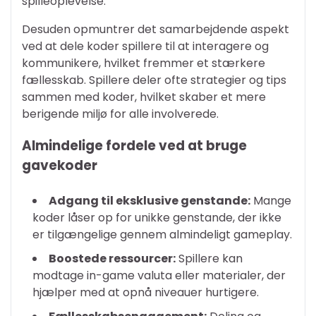
spilleoplevelse.
Desuden opmuntrer det samarbejdende aspekt
ved at dele koder spillere til at interagere og
kommunikere, hvilket fremmer et stærkere
fællesskab. Spillere deler ofte strategier og tips
sammen med koder, hvilket skaber et mere
berigende miljø for alle involverede.
Almindelige fordele ved at bruge
gavekoder
Adgang til eksklusive genstande:
Mange
koder låser op for unikke genstande, der ikke
er tilgængelige gennem almindeligt gameplay.
Boostede ressourcer:
Spillere kan
modtage in-game valuta eller materialer, der
hjælper med at opnå niveauer hurtigere.