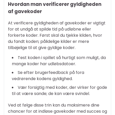
Hvordan man verificerer gyldigheden
af gavekoder
At verificere gyldigheden af gavekoder er vigtigt
for at undgå at spilde tid på udløbne eller
forkerte koder. Først skal du tjekke kilden, hvor
du fandt koden; pålidelige kilder er mere
tilbøjelige til at give gyldige koder.
Test koden i spillet så hurtigt som muligt, da
mange koder har udløbsdatoer.
Se efter brugerfeedback på fora
vedrørende kodens gyldighed.
Vær forsigtig med koder, der virker for gode
til at være sande; de kan være svindel.
Ved at følge disse trin kan du maksimere dine
chancer for at indløse gavekoder med succes og