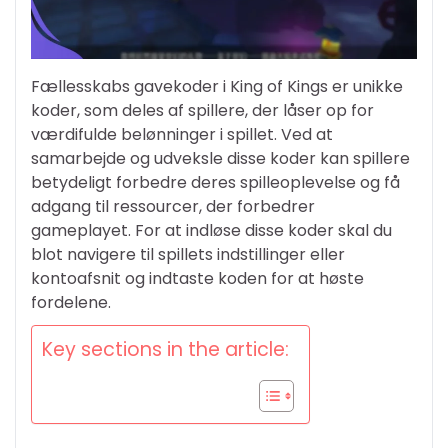
Fællesskabs gavekoder i King of Kings er unikke
koder, som deles af spillere, der låser op for
værdifulde belønninger i spillet. Ved at
samarbejde og udveksle disse koder kan spillere
betydeligt forbedre deres spilleoplevelse og få
adgang til ressourcer, der forbedrer
gameplayet. For at indløse disse koder skal du
blot navigere til spillets indstillinger eller
kontoafsnit og indtaste koden for at høste
fordelene.
Key sections in the article: