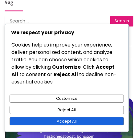
Søg
Search
for:
We respect your privacy
Arkiv
Cookies help us improve your experience,
deliver personalized content, and analyze
March 2026
traffic. You can choose which cookies to
February 2026
allow by clicking
Customize
. Click
Accept
All
to consent or
Reject All
to decline non-
essential cookies.
Related Posts
Customize
Reject All
Accept All