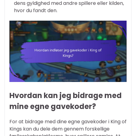
dens gyldighed med andre spillere eller kilden,
hvor du fandt den.
Hvordan kan jeg bidrage med
mine egne gavekoder?
For at bidrage med dine egne gavekoder i King of
Kings kan du dele dem gennem forskellige