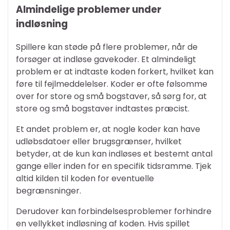
Almindelige problemer under
indløsning
Spillere kan støde på flere problemer, når de
forsøger at indløse gavekoder. Et almindeligt
problem er at indtaste koden forkert, hvilket kan
føre til fejlmeddelelser. Koder er ofte følsomme
over for store og små bogstaver, så sørg for, at
store og små bogstaver indtastes præcist.
Et andet problem er, at nogle koder kan have
udløbsdatoer eller brugsgrænser, hvilket
betyder, at de kun kan indløses et bestemt antal
gange eller inden for en specifik tidsramme. Tjek
altid kilden til koden for eventuelle
begrænsninger.
Derudover kan forbindelsesproblemer forhindre
en vellykket indløsning af koden. Hvis spillet