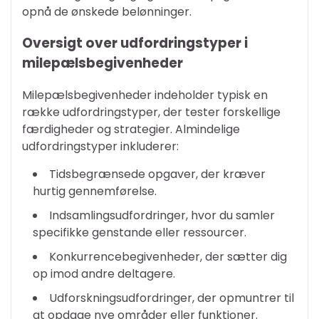
opnå de ønskede belønninger.
Oversigt over udfordringstyper i
milepælsbegivenheder
Milepælsbegivenheder indeholder typisk en
række udfordringstyper, der tester forskellige
færdigheder og strategier. Almindelige
udfordringstyper inkluderer:
Tidsbegrænsede opgaver, der kræver
hurtig gennemførelse.
Indsamlingsudfordringer, hvor du samler
specifikke genstande eller ressourcer.
Konkurrencebegivenheder, der sætter dig
op imod andre deltagere.
Udforskningsudfordringer, der opmuntrer til
at opdage nye områder eller funktioner.