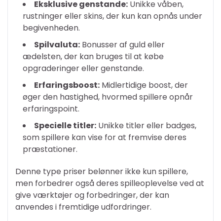
Eksklusive genstande:
Unikke våben,
rustninger eller skins, der kun kan opnås under
begivenheden.
Spilvaluta:
Bonusser af guld eller
ædelsten, der kan bruges til at købe
opgraderinger eller genstande.
Erfaringsboost:
Midlertidige boost, der
øger den hastighed, hvormed spillere opnår
erfaringspoint.
Specielle titler:
Unikke titler eller badges,
som spillere kan vise for at fremvise deres
præstationer.
Denne type priser belønner ikke kun spillere,
men forbedrer også deres spilleoplevelse ved at
give værktøjer og forbedringer, der kan
anvendes i fremtidige udfordringer.