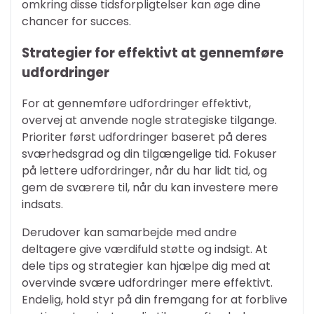
omkring disse tidsforpligtelser kan øge dine
chancer for succes.
Strategier for effektivt at gennemføre
udfordringer
For at gennemføre udfordringer effektivt,
overvej at anvende nogle strategiske tilgange.
Prioriter først udfordringer baseret på deres
sværhedsgrad og din tilgængelige tid. Fokuser
på lettere udfordringer, når du har lidt tid, og
gem de sværere til, når du kan investere mere
indsats.
Derudover kan samarbejde med andre
deltagere give værdifuld støtte og indsigt. At
dele tips og strategier kan hjælpe dig med at
overvinde svære udfordringer mere effektivt.
Endelig, hold styr på din fremgang for at forblive