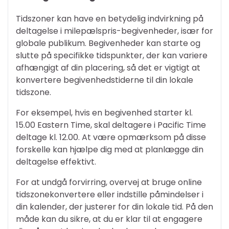
Tidszoner kan have en betydelig indvirkning på
deltagelse i milepælspris-begivenheder, især for
globale publikum. Begivenheder kan starte og
slutte på specifikke tidspunkter, der kan variere
afhængigt af din placering, så det er vigtigt at
konvertere begivenhedstiderne til din lokale
tidszone.
For eksempel, hvis en begivenhed starter kl.
15.00 Eastern Time, skal deltagere i Pacific Time
deltage kl. 12.00. At være opmærksom på disse
forskelle kan hjælpe dig med at planlægge din
deltagelse effektivt.
For at undgå forvirring, overvej at bruge online
tidszonekonvertere eller indstille påmindelser i
din kalender, der justerer for din lokale tid. På den
måde kan du sikre, at du er klar til at engagere