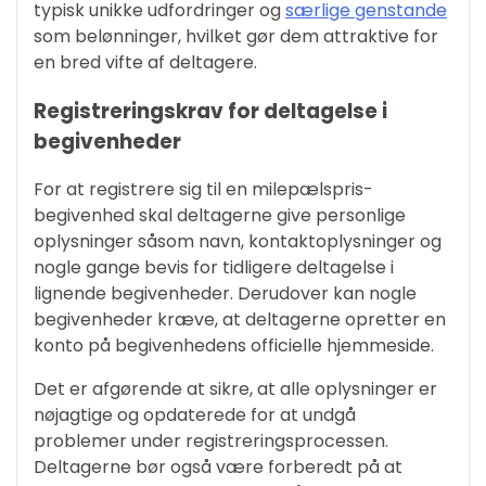
typisk unikke udfordringer og
særlige genstande
som belønninger, hvilket gør dem attraktive for
en bred vifte af deltagere.
Registreringskrav for deltagelse i
begivenheder
For at registrere sig til en milepælspris-
begivenhed skal deltagerne give personlige
oplysninger såsom navn, kontaktoplysninger og
nogle gange bevis for tidligere deltagelse i
lignende begivenheder. Derudover kan nogle
begivenheder kræve, at deltagerne opretter en
konto på begivenhedens officielle hjemmeside.
Det er afgørende at sikre, at alle oplysninger er
nøjagtige og opdaterede for at undgå
problemer under registreringsprocessen.
Deltagerne bør også være forberedt på at