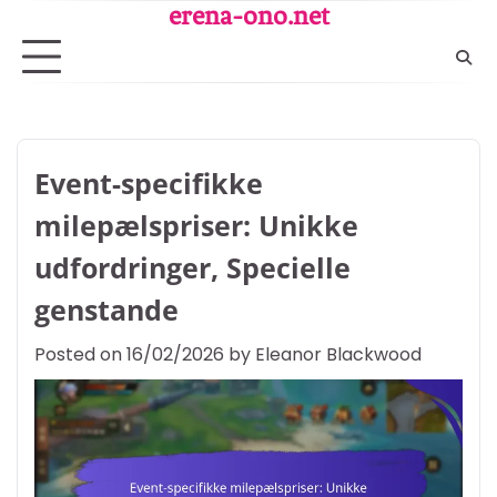
Skip
erena-ono.net
to
content
Event-specifikke
milepælspriser: Unikke
udfordringer, Specielle
genstande
Posted on
16/02/2026
by
Eleanor Blackwood