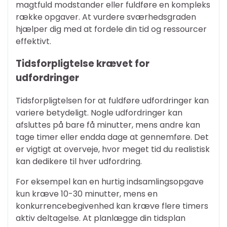
magtfuld modstander eller fuldføre en kompleks
række opgaver. At vurdere sværhedsgraden
hjælper dig med at fordele din tid og ressourcer
effektivt.
Tidsforpligtelse krævet for
udfordringer
Tidsforpligtelsen for at fuldføre udfordringer kan
variere betydeligt. Nogle udfordringer kan
afsluttes på bare få minutter, mens andre kan
tage timer eller endda dage at gennemføre. Det
er vigtigt at overveje, hvor meget tid du realistisk
kan dedikere til hver udfordring.
For eksempel kan en hurtig indsamlingsopgave
kun kræve 10-30 minutter, mens en
konkurrencebegivenhed kan kræve flere timers
aktiv deltagelse. At planlægge din tidsplan