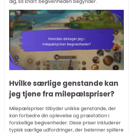
dig, så snart begivenheden begynder.
Hvilke særlige genstande kan
jeg tjene fra milepælspriser?
Milepælspriser tilbyder unikke genstande, der
kan forbedre din oplevelse og præstation i
forskellige begivenheder. Disse priser inkluderer
typisk særlige udfordringer, der belønner spillere