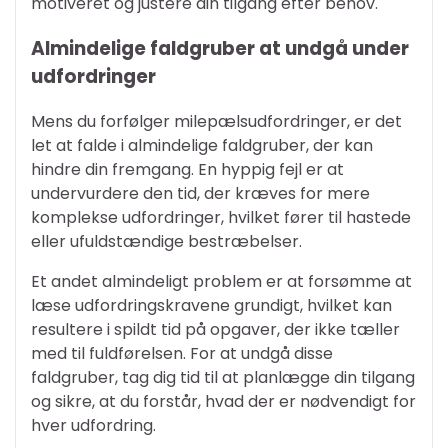
motiveret og justere din tilgang efter behov.
Almindelige faldgruber at undgå under
udfordringer
Mens du forfølger milepælsudfordringer, er det
let at falde i almindelige faldgruber, der kan
hindre din fremgang. En hyppig fejl er at
undervurdere den tid, der kræves for mere
komplekse udfordringer, hvilket fører til hastede
eller ufuldstændige bestræbelser.
Et andet almindeligt problem er at forsømme at
læse udfordringskravene grundigt, hvilket kan
resultere i spildt tid på opgaver, der ikke tæller
med til fuldførelsen. For at undgå disse
faldgruber, tag dig tid til at planlægge din tilgang
og sikre, at du forstår, hvad der er nødvendigt for
hver udfordring.