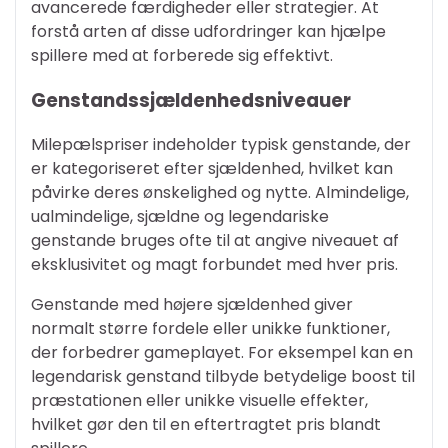
avancerede færdigheder eller strategier. At
forstå arten af disse udfordringer kan hjælpe
spillere med at forberede sig effektivt.
Genstandssjældenhedsniveauer
Milepælspriser indeholder typisk genstande, der
er kategoriseret efter sjældenhed, hvilket kan
påvirke deres ønskelighed og nytte. Almindelige,
ualmindelige, sjældne og legendariske
genstande bruges ofte til at angive niveauet af
eksklusivitet og magt forbundet med hver pris.
Genstande med højere sjældenhed giver
normalt større fordele eller unikke funktioner,
der forbedrer gameplayet. For eksempel kan en
legendarisk genstand tilbyde betydelige boost til
præstationen eller unikke visuelle effekter,
hvilket gør den til en eftertragtet pris blandt