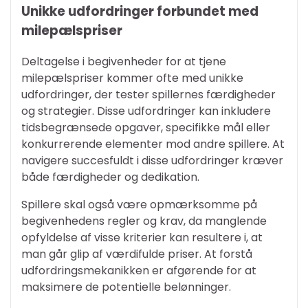
Unikke udfordringer forbundet med
milepælspriser
Deltagelse i begivenheder for at tjene
milepælspriser kommer ofte med unikke
udfordringer, der tester spillernes færdigheder
og strategier. Disse udfordringer kan inkludere
tidsbegrænsede opgaver, specifikke mål eller
konkurrerende elementer mod andre spillere. At
navigere succesfuldt i disse udfordringer kræver
både færdigheder og dedikation.
Spillere skal også være opmærksomme på
begivenhedens regler og krav, da manglende
opfyldelse af visse kriterier kan resultere i, at
man går glip af værdifulde priser. At forstå
udfordringsmekanikken er afgørende for at
maksimere de potentielle belønninger.